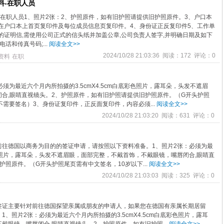
料-在职人员
-在职人员1、照片2张：2、护照原件，如有旧护照请提供旧护照原件。3、户口本
在户口本上首页复印件及每位成员信息页复印件。4、身份证正反复印件5、工作单
的证明信,需使用公司正式的信头纸并加盖公章,公司负责人签字,并明确日期及如下
话和传真号码;...
阅读全文>>
2024/10/28 21:03:36 阅读：172 评论：0
资料
在职
须为最近六个月内所拍摄的3.5cmX4.5cm白底彩色照片，露耳朵，头发不遮眉
合,眼睛直视镜头。2、护照原件，如有旧护照请提供旧护照原件。（G开头护照
需要签名）3、身份证复印件，正反面复印件，内容必须...
阅读全文>>
2024/10/28 21:03:20 阅读：631 评论：0
前往德国以商务为目的的签证申请，请按照以下资料准备。1、照片2张：必须为最
底彩色照片，露耳朵，头发不遮眉眼，面部完整，不戴首饰，不戴眼镜，嘴唇闭合,眼睛直
照原件。（G开头护照尾页需有中文签名，10岁以下...
阅读全文>>
2024/10/28 21:03:03 阅读：325 评论：0
签证主要针对前往德国探望亲属或朋友的申请人，如果您在德国有亲属长期居留
、照片2张：必须为最近六个月内所拍摄的3.5cmX4.5cm白底彩色照片，露耳