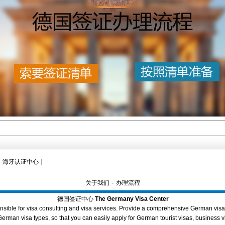
|
海牙认证中心
|
-
关于我们
办理流程
德国签证中心
The Germany Visa Center
sible for visa consulting and visa services. Provide a comprehensive German visa 
rman visa types, so that you can easily apply for German tourist visas, business vis