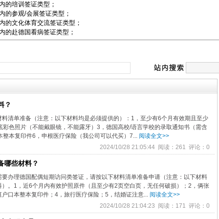
天内的培训签证类型；
内的参观/会展签证类型；
天内的文化体育交流签证类型；
天内的赴德国看病签证类型；
料？
材料清单准备（注意：以下材料均是必须提供的）：1，至少有6个月有效期且至少
cm白底彩色照片（不能戴眼镜，不能露牙）3，德国高校/语言学校的录取通知书（需含
整本复印件6，申根医疗保险（我公司可以代买）7...
阅读全文>>
2024/10/28 21:05:44 阅读：261 评论：0
备哪些材料？
需要办理德国配偶短期访问类签证，请按以下材料清单准备申请（注意：以下材料
）。1，近6个月内有效护照原件（且至少有2页空白页，无任何破损）；2，俩张
家庭户口本整本复印件；4，旅行医疗保险；5，结婚证注意...
阅读全文>>
2024/10/28 21:04:23 阅读：171 评论：0