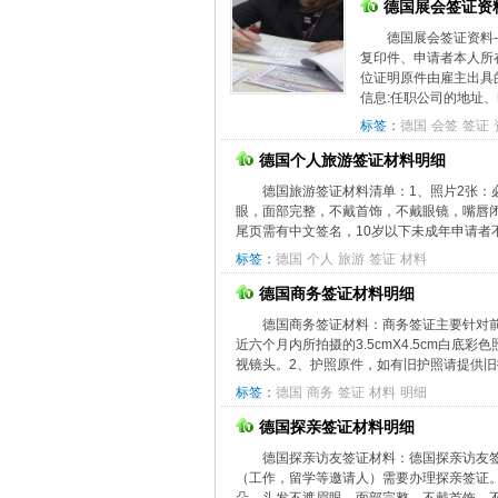
德国展会签证资
德国展会签证资料
复印件、申请者本人所
位证明原件由雇主出具
信息:任职公司的地址、电
标签：
德国
会签
签证
德国个人旅游签证材料明细
德国旅游签证材料清单：1、照片2张：必
眼，面部完整，不戴首饰，不戴眼镜，嘴唇闭
尾页需有中文签名，10岁以下未成年申请者不
标签：
德国
个人
旅游
签证
材料
德国商务签证材料明细
德国商务签证材料：商务签证主要针对
近六个月内所拍摄的3.5cmX4.5cm白
视镜头。2、护照原件，如有旧护照请提供旧护
标签：
德国
商务
签证
材料
明细
德国探亲签证材料明细
德国探亲访友签证材料：德国探亲访友
（工作，留学等邀请人）需要办理探亲签证。1