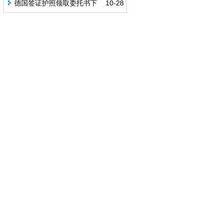
请信
德国签证护照领取委托书下
10-28
载